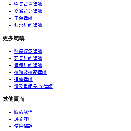
物業買賣律師
交通意外律師
工傷律師
漏水糾紛律師
更多範疇
醫療疏忽律師
商業糾紛律師
僱傭糾紛律師
遺囑及遺產律師
追債律師
債務重組/破產律師
其他頁面
關於我們
評論守則
使用條款