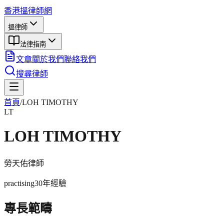
香港搵律師網
搵律師
法律指南
文章
關於我們
聯絡我們
搜尋律師
首頁
/
LOH TIMOTHY
LT
LOH TIMOTHY
勞天佑
律師
practising
30年
經驗
專長範疇