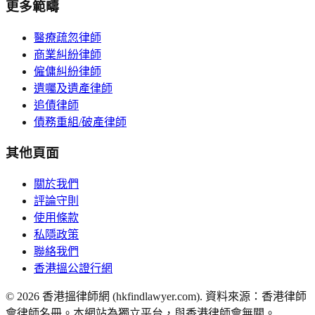
更多範疇
醫療疏忽律師
商業糾紛律師
僱傭糾紛律師
遺囑及遺產律師
追債律師
債務重組/破產律師
其他頁面
關於我們
評論守則
使用條款
私隱政策
聯絡我們
香港搵公證行網
©
2026
香港搵律師網 (hkfindlawyer.com). 資料來源：香港律師
會律師名冊。本網站為獨立平台，與香港律師會無關。