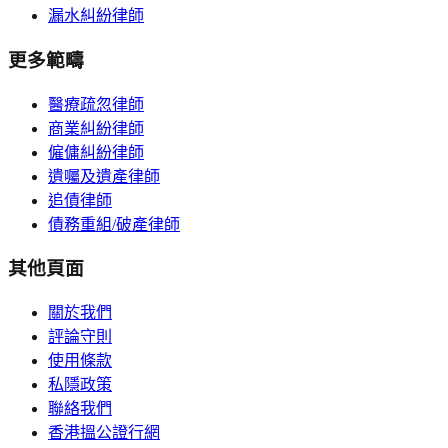
漏水糾紛律師
更多範疇
醫療疏忽律師
商業糾紛律師
僱傭糾紛律師
遺囑及遺產律師
追債律師
債務重組/破產律師
其他頁面
關於我們
評論守則
使用條款
私隱政策
聯絡我們
香港搵公證行網