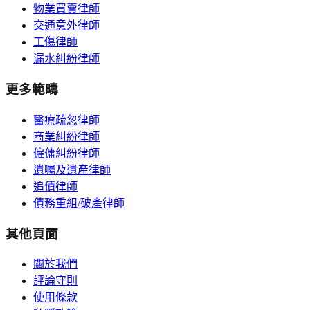
物業買賣律師
交通意外律師
工傷律師
漏水糾紛律師
更多範疇
醫療疏忽律師
商業糾紛律師
僱傭糾紛律師
遺囑及遺產律師
追債律師
債務重組/破產律師
其他頁面
關於我們
評論守則
使用條款