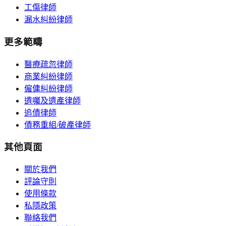
工傷律師
漏水糾紛律師
更多範疇
醫療疏忽律師
商業糾紛律師
僱傭糾紛律師
遺囑及遺產律師
追債律師
債務重組/破產律師
其他頁面
關於我們
評論守則
使用條款
私隱政策
聯絡我們