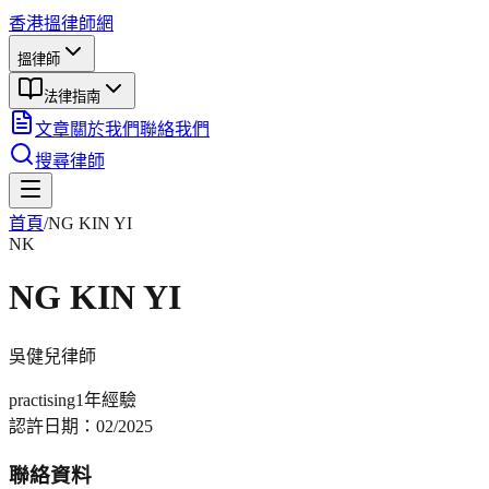
香港搵律師網
搵律師
法律指南
文章
關於我們
聯絡我們
搜尋律師
首頁
/
NG KIN YI
NK
NG KIN YI
吳健兒
律師
practising
1年
經驗
認許日期：
02/2025
聯絡資料