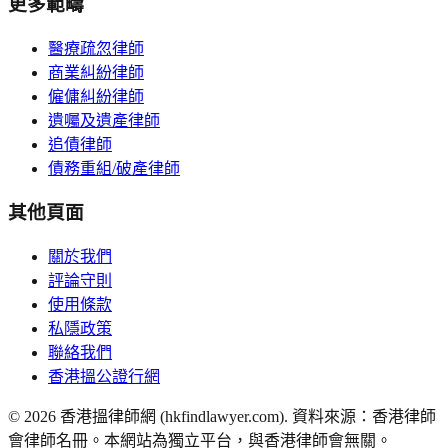
更多範疇
醫療疏忽律師
商業糾紛律師
僱傭糾紛律師
遺囑及遺產律師
追債律師
債務重組/破產律師
其他頁面
關於我們
評論守則
使用條款
私隱政策
聯絡我們
香港搵公證行網
©
2026
香港搵律師網 (hkfindlawyer.com). 資料來源：香港律師
會律師名冊。本網站為獨立平台，與香港律師會無關。