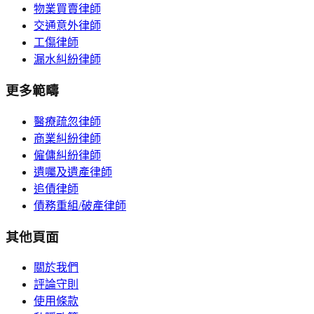
物業買賣律師
交通意外律師
工傷律師
漏水糾紛律師
更多範疇
醫療疏忽律師
商業糾紛律師
僱傭糾紛律師
遺囑及遺產律師
追債律師
債務重組/破產律師
其他頁面
關於我們
評論守則
使用條款