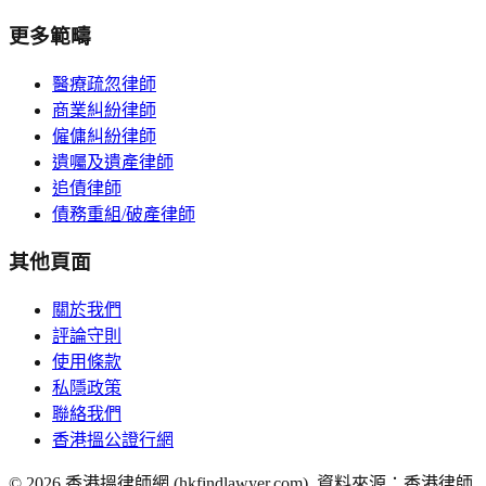
更多範疇
醫療疏忽律師
商業糾紛律師
僱傭糾紛律師
遺囑及遺產律師
追債律師
債務重組/破產律師
其他頁面
關於我們
評論守則
使用條款
私隱政策
聯絡我們
香港搵公證行網
©
2026
香港搵律師網 (hkfindlawyer.com). 資料來源：香港律師