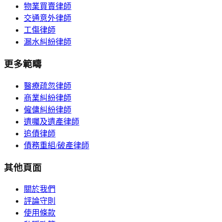
物業買賣律師
交通意外律師
工傷律師
漏水糾紛律師
更多範疇
醫療疏忽律師
商業糾紛律師
僱傭糾紛律師
遺囑及遺產律師
追債律師
債務重組/破產律師
其他頁面
關於我們
評論守則
使用條款