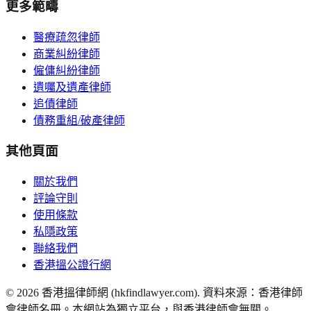
更多範疇
醫療疏忽律師
商業糾紛律師
僱傭糾紛律師
遺囑及遺產律師
追債律師
債務重組/破產律師
其他頁面
關於我們
評論守則
使用條款
私隱政策
聯絡我們
香港搵公證行網
©
2026
香港搵律師網 (hkfindlawyer.com). 資料來源：香港律師
會律師名冊。本網站為獨立平台，與香港律師會無關。