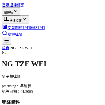
香港搵律師網
搵律師
法律指南
文章
關於我們
聯絡我們
搜尋律師
首頁
/
NG TZE WEI
NT
NG TZE WEI
吳子慧
律師
practising
21年
經驗
認許日期：
01/2005
聯絡資料