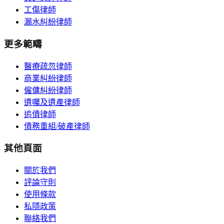
工傷律師
漏水糾紛律師
更多範疇
醫療疏忽律師
商業糾紛律師
僱傭糾紛律師
遺囑及遺產律師
追債律師
債務重組/破產律師
其他頁面
關於我們
評論守則
使用條款
私隱政策
聯絡我們