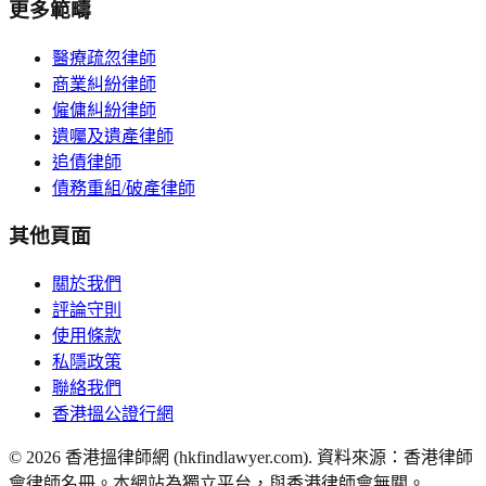
更多範疇
醫療疏忽律師
商業糾紛律師
僱傭糾紛律師
遺囑及遺產律師
追債律師
債務重組/破產律師
其他頁面
關於我們
評論守則
使用條款
私隱政策
聯絡我們
香港搵公證行網
©
2026
香港搵律師網 (hkfindlawyer.com). 資料來源：香港律師
會律師名冊。本網站為獨立平台，與香港律師會無關。