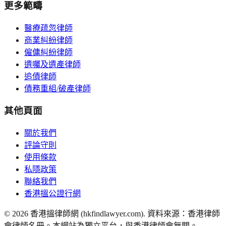
更多範疇
醫療疏忽律師
商業糾紛律師
僱傭糾紛律師
遺囑及遺產律師
追債律師
債務重組/破產律師
其他頁面
關於我們
評論守則
使用條款
私隱政策
聯絡我們
香港搵公證行網
©
2026
香港搵律師網 (hkfindlawyer.com). 資料來源：香港律師
會律師名冊。本網站為獨立平台，與香港律師會無關。