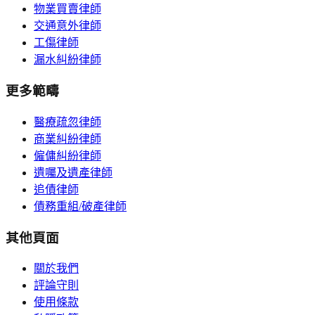
物業買賣律師
交通意外律師
工傷律師
漏水糾紛律師
更多範疇
醫療疏忽律師
商業糾紛律師
僱傭糾紛律師
遺囑及遺產律師
追債律師
債務重組/破產律師
其他頁面
關於我們
評論守則
使用條款