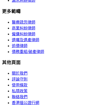
漏水糾紛律師
更多範疇
醫療疏忽律師
商業糾紛律師
僱傭糾紛律師
遺囑及遺產律師
追債律師
債務重組/破產律師
其他頁面
關於我們
評論守則
使用條款
私隱政策
聯絡我們
香港搵公證行網