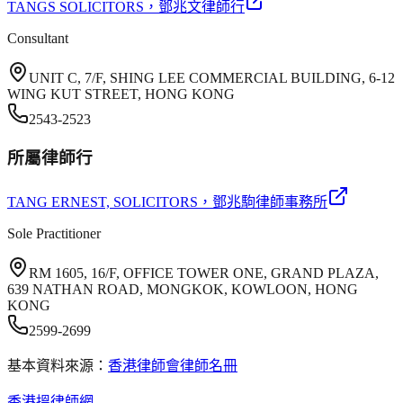
TANGS SOLICITORS
，鄧兆文律師行
Consultant
UNIT C, 7/F, SHING LEE COMMERCIAL BUILDING, 6-12
WING KUT STREET, HONG KONG
2543-2523
所屬律師行
TANG ERNEST, SOLICITORS
，鄧兆駒律師事務所
Sole Practitioner
RM 1605, 16/F, OFFICE TOWER ONE, GRAND PLAZA,
639 NATHAN ROAD, MONGKOK, KOWLOON, HONG
KONG
2599-2699
基本資料來源：
香港律師會律師名冊
香港搵律師網