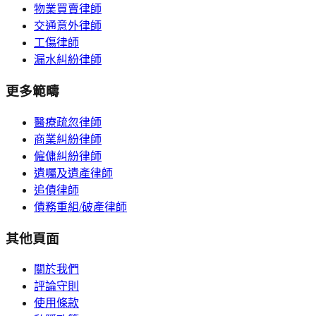
物業買賣律師
交通意外律師
工傷律師
漏水糾紛律師
更多範疇
醫療疏忽律師
商業糾紛律師
僱傭糾紛律師
遺囑及遺產律師
追債律師
債務重組/破產律師
其他頁面
關於我們
評論守則
使用條款