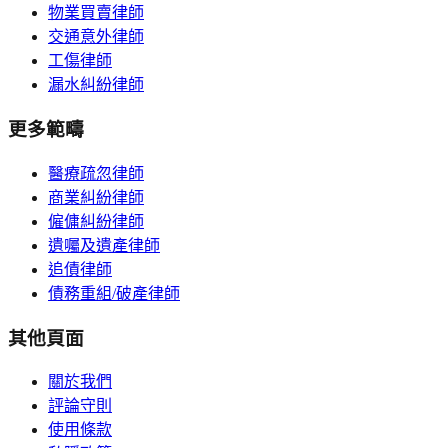
物業買賣律師
交通意外律師
工傷律師
漏水糾紛律師
更多範疇
醫療疏忽律師
商業糾紛律師
僱傭糾紛律師
遺囑及遺產律師
追債律師
債務重組/破產律師
其他頁面
關於我們
評論守則
使用條款