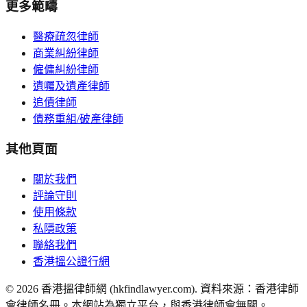
更多範疇
醫療疏忽律師
商業糾紛律師
僱傭糾紛律師
遺囑及遺產律師
追債律師
債務重組/破產律師
其他頁面
關於我們
評論守則
使用條款
私隱政策
聯絡我們
香港搵公證行網
©
2026
香港搵律師網 (hkfindlawyer.com). 資料來源：香港律師
會律師名冊。本網站為獨立平台，與香港律師會無關。