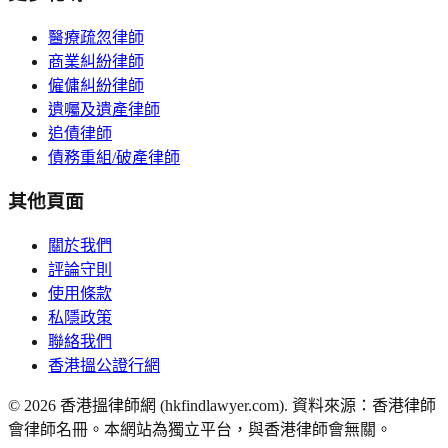
醫療疏忽律師
商業糾紛律師
僱傭糾紛律師
遺囑及遺產律師
追債律師
債務重組/破產律師
其他頁面
關於我們
評論守則
使用條款
私隱政策
聯絡我們
香港搵公證行網
©
2026
香港搵律師網 (hkfindlawyer.com). 資料來源：香港律師
會律師名冊。本網站為獨立平台，與香港律師會無關。