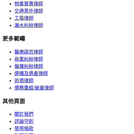
物業買賣律師
交通意外律師
工傷律師
漏水糾紛律師
更多範疇
醫療疏忽律師
商業糾紛律師
僱傭糾紛律師
遺囑及遺產律師
追債律師
債務重組/破產律師
其他頁面
關於我們
評論守則
使用條款