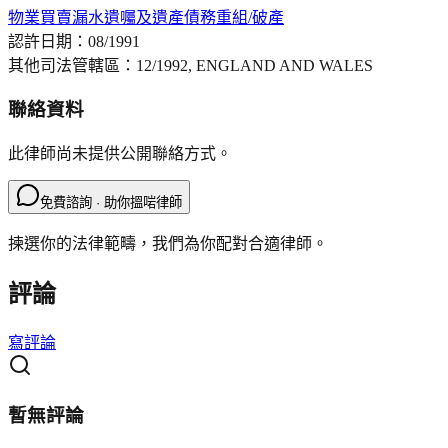
物業買賣
漏水
遺囑及遺產
債務重組/破產
認許日期：
08/1991
其他司法管轄區：
12/1992, ENGLAND AND WALES
聯絡資料
此律師尚未提供公開聯絡方式。
免費諮詢 · 助你搵啱律師
揀選你的法律範疇，我們為你配對合適律師。
評論
寫評論
暫無評論