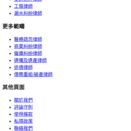
工傷律師
漏水糾紛律師
更多範疇
醫療疏忽律師
商業糾紛律師
僱傭糾紛律師
遺囑及遺產律師
追債律師
債務重組/破產律師
其他頁面
關於我們
評論守則
使用條款
私隱政策
聯絡我們