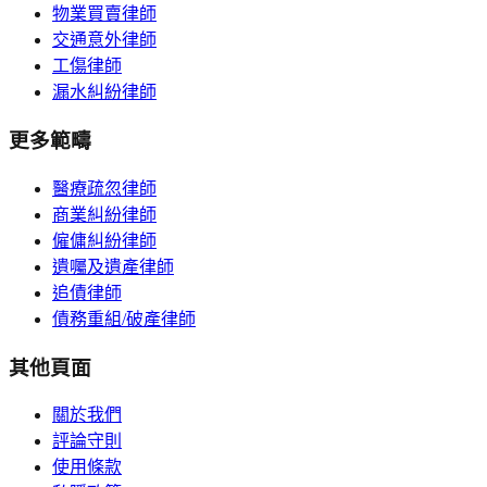
物業買賣律師
交通意外律師
工傷律師
漏水糾紛律師
更多範疇
醫療疏忽律師
商業糾紛律師
僱傭糾紛律師
遺囑及遺產律師
追債律師
債務重組/破產律師
其他頁面
關於我們
評論守則
使用條款