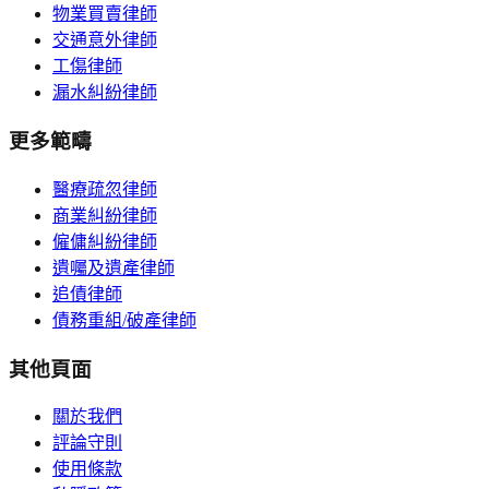
物業買賣律師
交通意外律師
工傷律師
漏水糾紛律師
更多範疇
醫療疏忽律師
商業糾紛律師
僱傭糾紛律師
遺囑及遺產律師
追債律師
債務重組/破產律師
其他頁面
關於我們
評論守則
使用條款