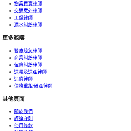
物業買賣律師
交通意外律師
工傷律師
漏水糾紛律師
更多範疇
醫療疏忽律師
商業糾紛律師
僱傭糾紛律師
遺囑及遺產律師
追債律師
債務重組/破產律師
其他頁面
關於我們
評論守則
使用條款