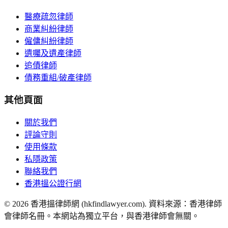
醫療疏忽律師
商業糾紛律師
僱傭糾紛律師
遺囑及遺產律師
追債律師
債務重組/破產律師
其他頁面
關於我們
評論守則
使用條款
私隱政策
聯絡我們
香港搵公證行網
©
2026
香港搵律師網 (hkfindlawyer.com). 資料來源：香港律師
會律師名冊。本網站為獨立平台，與香港律師會無關。