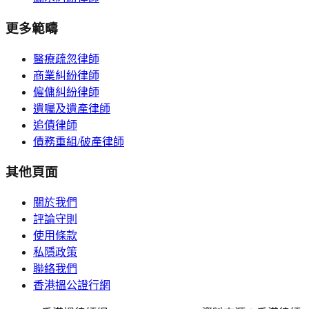
更多範疇
醫療疏忽律師
商業糾紛律師
僱傭糾紛律師
遺囑及遺產律師
追債律師
債務重組/破產律師
其他頁面
關於我們
評論守則
使用條款
私隱政策
聯絡我們
香港搵公證行網