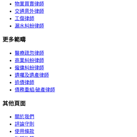
物業買賣律師
交通意外律師
工傷律師
漏水糾紛律師
更多範疇
醫療疏忽律師
商業糾紛律師
僱傭糾紛律師
遺囑及遺產律師
追債律師
債務重組/破產律師
其他頁面
關於我們
評論守則
使用條款