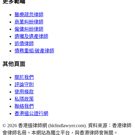
更多範疇
醫療疏忽律師
商業糾紛律師
僱傭糾紛律師
遺囑及遺產律師
追債律師
債務重組/破產律師
其他頁面
關於我們
評論守則
使用條款
私隱政策
聯絡我們
香港搵公證行網
©
2026
香港搵律師網 (hkfindlawyer.com). 資料來源：香港律師
會律師名冊。本網站為獨立平台，與香港律師會無關。