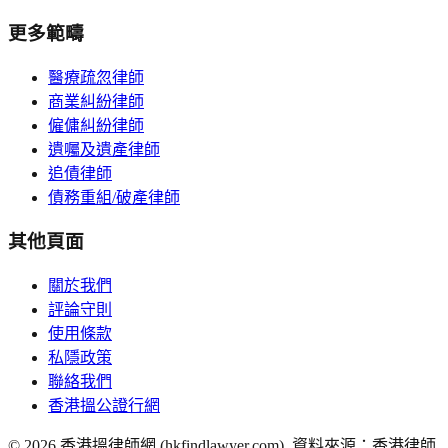
更多範疇
醫療疏忽律師
商業糾紛律師
僱傭糾紛律師
遺囑及遺產律師
追債律師
債務重組/破產律師
其他頁面
關於我們
評論守則
使用條款
私隱政策
聯絡我們
香港搵公證行網
©
2026
香港搵律師網 (hkfindlawyer.com). 資料來源：香港律師