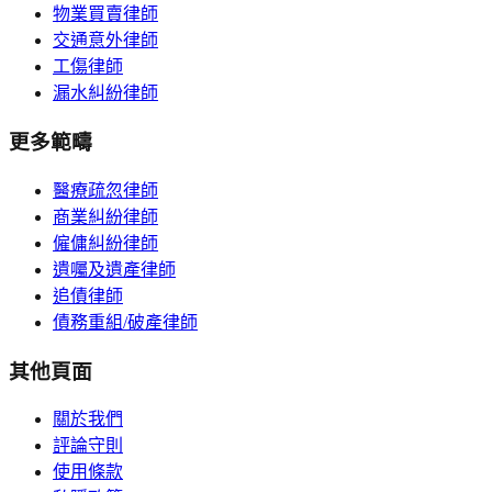
物業買賣律師
交通意外律師
工傷律師
漏水糾紛律師
更多範疇
醫療疏忽律師
商業糾紛律師
僱傭糾紛律師
遺囑及遺產律師
追債律師
債務重組/破產律師
其他頁面
關於我們
評論守則
使用條款