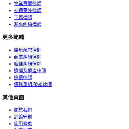
物業買賣律師
交通意外律師
工傷律師
漏水糾紛律師
更多範疇
醫療疏忽律師
商業糾紛律師
僱傭糾紛律師
遺囑及遺產律師
追債律師
債務重組/破產律師
其他頁面
關於我們
評論守則
使用條款