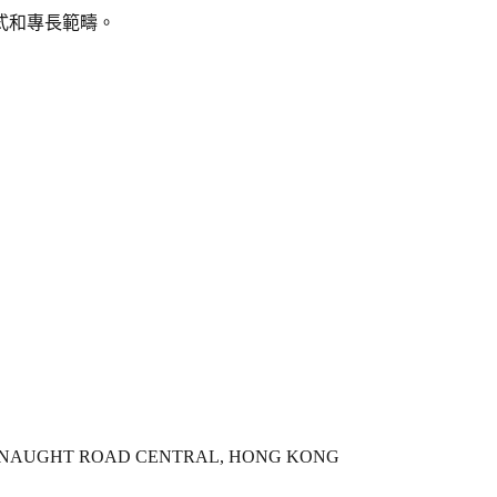
式和專長範疇。
CONNAUGHT ROAD CENTRAL, HONG KONG