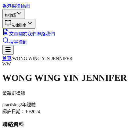
香港搵律師網
搵律師
法律指南
文章
關於我們
聯絡我們
搜尋律師
首頁
/
WONG WING YIN JENNIFER
WW
WONG WING YIN JENNIFER
黃穎姸
律師
practising
2年
經驗
認許日期：
10/2024
聯絡資料