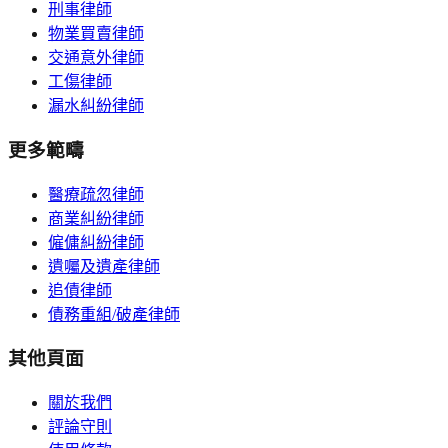
刑事律師
物業買賣律師
交通意外律師
工傷律師
漏水糾紛律師
更多範疇
醫療疏忽律師
商業糾紛律師
僱傭糾紛律師
遺囑及遺產律師
追債律師
債務重組/破產律師
其他頁面
關於我們
評論守則