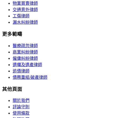
物業買賣律師
交通意外律師
工傷律師
漏水糾紛律師
更多範疇
醫療疏忽律師
商業糾紛律師
僱傭糾紛律師
遺囑及遺產律師
追債律師
債務重組/破產律師
其他頁面
關於我們
評論守則
使用條款