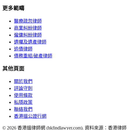
更多範疇
醫療疏忽律師
商業糾紛律師
僱傭糾紛律師
遺囑及遺產律師
追債律師
債務重組/破產律師
其他頁面
關於我們
評論守則
使用條款
私隱政策
聯絡我們
香港搵公證行網
©
2026
香港搵律師網 (hkfindlawyer.com). 資料來源：香港律師