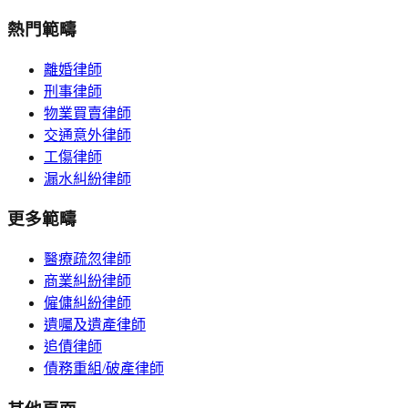
熱門範疇
離婚律師
刑事律師
物業買賣律師
交通意外律師
工傷律師
漏水糾紛律師
更多範疇
醫療疏忽律師
商業糾紛律師
僱傭糾紛律師
遺囑及遺產律師
追債律師
債務重組/破產律師