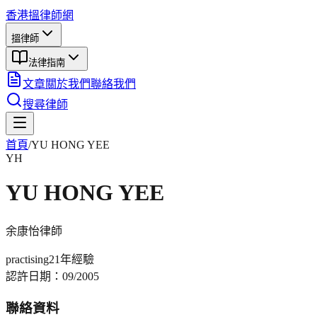
香港搵律師網
搵律師
法律指南
文章
關於我們
聯絡我們
搜尋律師
首頁
/
YU HONG YEE
YH
YU HONG YEE
余康怡
律師
practising
21年
經驗
認許日期：
09/2005
聯絡資料