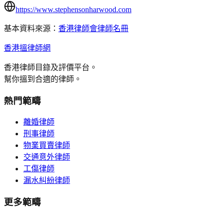
https://www.stephensonharwood.com
基本資料來源：
香港律師會律師名冊
香港搵律師網
香港律師目錄及評價平台。
幫你搵到合適的律師。
熱門範疇
離婚律師
刑事律師
物業買賣律師
交通意外律師
工傷律師
漏水糾紛律師
更多範疇