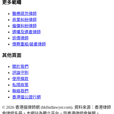
更多範疇
醫療疏忽律師
商業糾紛律師
僱傭糾紛律師
遺囑及遺產律師
追債律師
債務重組/破產律師
其他頁面
關於我們
評論守則
使用條款
私隱政策
聯絡我們
香港搵公證行網
©
2026
香港搵律師網 (hkfindlawyer.com). 資料來源：香港律師
會律師名冊。本網站為獨立平台，與香港律師會無關。