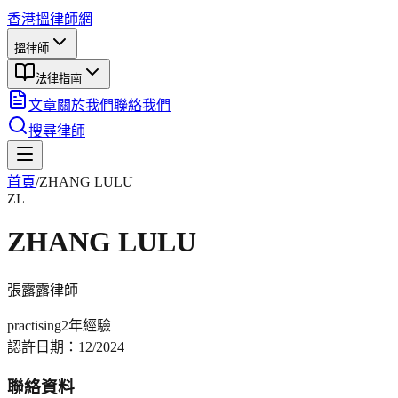
香港搵律師網
搵律師
法律指南
文章
關於我們
聯絡我們
搜尋律師
首頁
/
ZHANG LULU
ZL
ZHANG LULU
張露露
律師
practising
2年
經驗
認許日期：
12/2024
聯絡資料