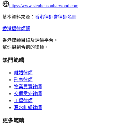
https://www.stephensonharwood.com
基本資料來源：
香港律師會律師名冊
香港搵律師網
香港律師目錄及評價平台。
幫你搵到合適的律師。
熱門範疇
離婚律師
刑事律師
物業買賣律師
交通意外律師
工傷律師
漏水糾紛律師
更多範疇