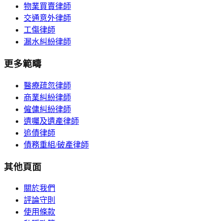
物業買賣律師
交通意外律師
工傷律師
漏水糾紛律師
更多範疇
醫療疏忽律師
商業糾紛律師
僱傭糾紛律師
遺囑及遺產律師
追債律師
債務重組/破產律師
其他頁面
關於我們
評論守則
使用條款