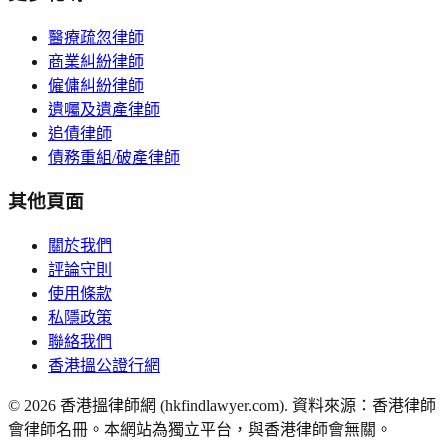
醫療疏忽律師
商業糾紛律師
僱傭糾紛律師
遺囑及遺產律師
追債律師
債務重組/破產律師
其他頁面
關於我們
評論守則
使用條款
私隱政策
聯絡我們
香港搵公證行網
©
2026
香港搵律師網 (hkfindlawyer.com). 資料來源：香港律師
會律師名冊。本網站為獨立平台，與香港律師會無關。