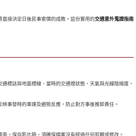
將直接決定日後民事索償的成敗。這份實用的
交通意外蒐證指南
交通標誌與地面標線、當時的交通燈狀態、天氣與光線陰暗度，
反映事發時的車速及避險反應，防止對方事後推卸責任。
畫面。保存影片時，須確保檔案沒有經過任何剪輯或修改。