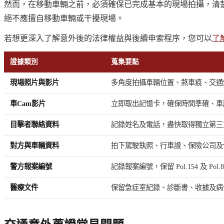
然而，在移動車輛之前，必須確保已完成基本的現場拍攝，清
絕不應擅自移動車輛或干擾現場。
若想更深入了解意外後的法律權益與後續申索程序，您可以
了
證據類別
蒐集要點
現場照片與影片
多角度拍攝車輛位置、煞車痕、交通
車Cam影片
立即取出記憶卡，確保時間準確、車
目擊者聯絡資料
記錄姓名及電話，盡快取得獨立第三
對方與車輛資料
拍下駕駛執照、行車證、保險公司及
警方報案編號
記錄報案編號，保留 Pol.154 及 Pol.
醫療文件
保留急症室紀錄、診斷書、收據及病