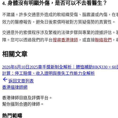
4. 身體沒有明顯外傷，是否可以不去看醫生？
不建議。許多交通意外造成的軟組織受傷、腦震盪或內傷，在
效力的醫療報告，避免日後索償時被對方質疑傷勢的真實性。
交通意外的索償程序涉及繁複的法律步驟與專業的證據評估。
障。您可以透過我們的平台
搜尋香港律師
，或直接
聯絡我們
，
相關文章
2026年6月10日
2025車手獎新制全解析｜體恤補助HK$330 × 6
計算：停工賠償、收入證明與喪失工作能力全解析
返回文章列表
香港搵律師網
香港律師目錄及評價平台。
幫你搵到合適的律師。
熱門範疇