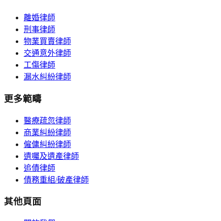
離婚律師
刑事律師
物業買賣律師
交通意外律師
工傷律師
漏水糾紛律師
更多範疇
醫療疏忽律師
商業糾紛律師
僱傭糾紛律師
遺囑及遺產律師
追債律師
債務重組/破產律師
其他頁面