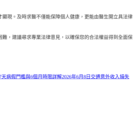
才顯現。及時求醫不僅能保障個人健康，更能由醫生開立具法律
困難，建議尋求專業法律意見，以確保您的合法權益得到全面保
？7天病假門檻與6個月時限詳解
2026年6月8日
交通意外收入損失