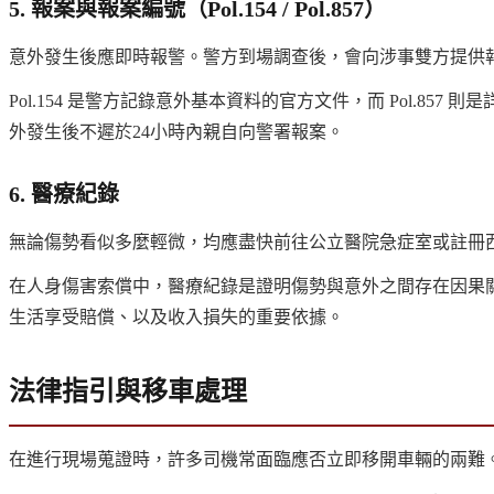
5. 報案與報案編號（Pol.154 / Pol.857）
意外發生後應即時報警。警方到場調查後，會向涉事雙方提供報案編號
Pol.154 是警方記錄意外基本資料的官方文件，而 Pol.
外發生後不遲於24小時內親自向警署報案。
6. 醫療紀錄
無論傷勢看似多麼輕微，均應盡快前往公立醫院急症室或註冊
在人身傷害索償中，醫療紀錄是證明傷勢與意外之間存在因果
生活享受賠償、以及收入損失的重要依據。
法律指引與移車處理
在進行現場蒐證時，許多司機常面臨應否立即移開車輛的兩難。