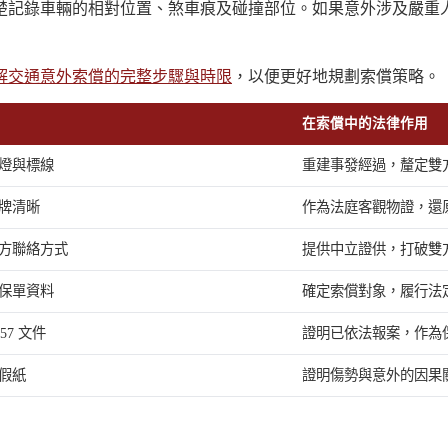
楚記錄車輛的相對位置、煞車痕及碰撞部位。如果意外涉及嚴重
解交通意外索償的完整步驟與時限
，以便更好地規劃索償策略。
在索償中的法律作用
燈與標線
重建事發經過，釐定雙
牌清晰
作為法庭客觀物證，還
方聯絡方式
提供中立證供，打破雙
保單資料
確定索償對象，履行法
857 文件
證明已依法報案，作為
假紙
證明傷勢與意外的因果