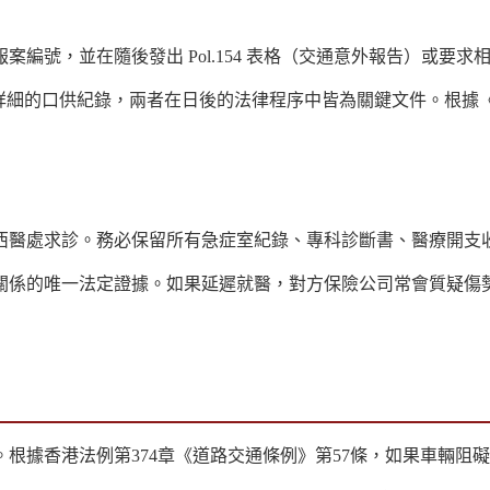
，並在隨後發出 Pol.154 表格（交通意外報告）或要求相關
857 則是詳細的口供紀錄，兩者在日後的法律程序中皆為關鍵文件
西醫處求診。務必保留所有急症室紀錄、專科診斷書、醫療開支
關係的唯一法定證據。如果延遲就醫，對方保險公司常會質疑傷
根據香港法例第374章《道路交通條例》第57條，如果車輛阻