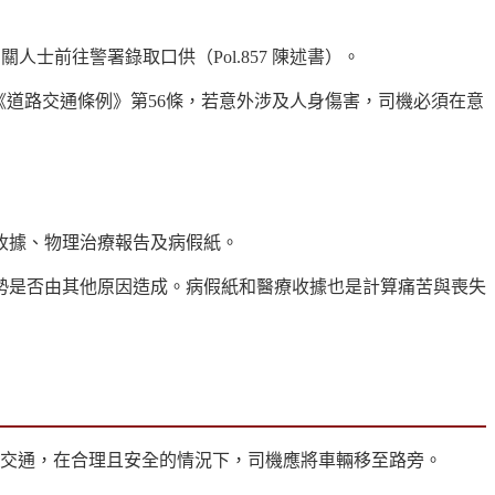
人士前往警署錄取口供（Pol.857 陳述書）。
。根據《道路交通條例》第56條，若意外涉及人身傷害，司機必須在意
收據、物理治療報告及病假紙。
勢是否由其他原因造成。病假紙和醫療收據也是計算痛苦與喪失
礙交通，在合理且安全的情況下，司機應將車輛移至路旁。