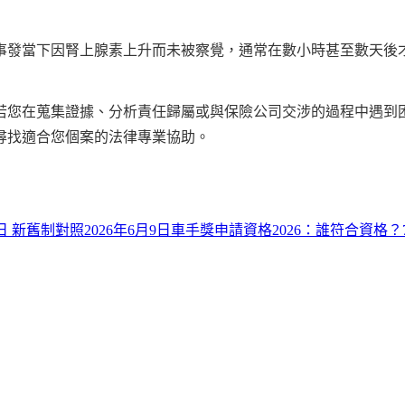
事發當下因腎上腺素上升而未被察覺，通常在數小時甚至數天後
若您在蒐集證據、分析責任歸屬或與保險公司交涉的過程中遇到
尋找適合您個案的法律專業協助。
0日 新舊制對照
2026年6月9日
車手獎申請資格2026：誰符合資格