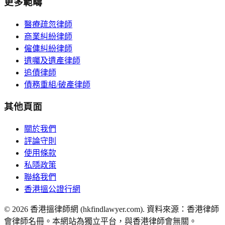
更多範疇
醫療疏忽律師
商業糾紛律師
僱傭糾紛律師
遺囑及遺產律師
追債律師
債務重組/破產律師
其他頁面
關於我們
評論守則
使用條款
私隱政策
聯絡我們
香港搵公證行網
©
2026
香港搵律師網 (hkfindlawyer.com). 資料來源：香港律師
會律師名冊。本網站為獨立平台，與香港律師會無關。