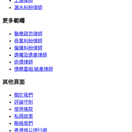
工傷律師
漏水糾紛律師
更多範疇
醫療疏忽律師
商業糾紛律師
僱傭糾紛律師
遺囑及遺產律師
追債律師
債務重組/破產律師
其他頁面
關於我們
評論守則
使用條款
私隱政策
聯絡我們
香港搵公證行網