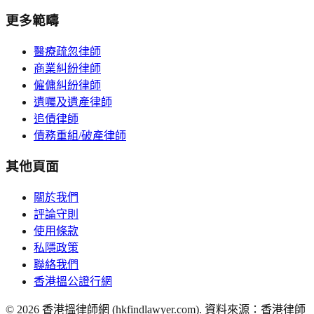
更多範疇
醫療疏忽律師
商業糾紛律師
僱傭糾紛律師
遺囑及遺產律師
追債律師
債務重組/破產律師
其他頁面
關於我們
評論守則
使用條款
私隱政策
聯絡我們
香港搵公證行網
©
2026
香港搵律師網 (hkfindlawyer.com). 資料來源：香港律師