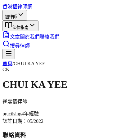
香港搵律師網
搵律師
法律指南
文章
關於我們
聯絡我們
搜尋律師
首頁
/
CHUI KA YEE
CK
CHUI KA YEE
崔嘉儀
律師
practising
4年
經驗
認許日期：
05/2022
聯絡資料