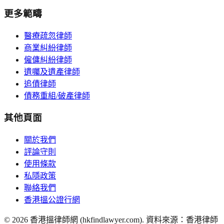
更多範疇
醫療疏忽律師
商業糾紛律師
僱傭糾紛律師
遺囑及遺產律師
追債律師
債務重組/破產律師
其他頁面
關於我們
評論守則
使用條款
私隱政策
聯絡我們
香港搵公證行網
©
2026
香港搵律師網 (hkfindlawyer.com). 資料來源：香港律師