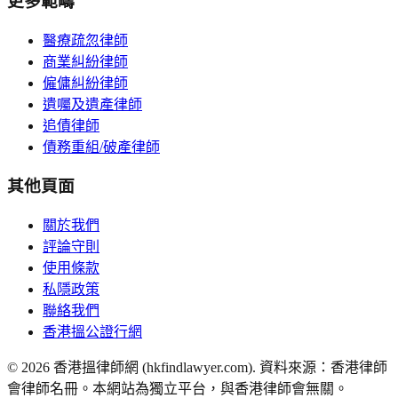
更多範疇
醫療疏忽律師
商業糾紛律師
僱傭糾紛律師
遺囑及遺產律師
追債律師
債務重組/破產律師
其他頁面
關於我們
評論守則
使用條款
私隱政策
聯絡我們
香港搵公證行網
©
2026
香港搵律師網 (hkfindlawyer.com). 資料來源：香港律師
會律師名冊。本網站為獨立平台，與香港律師會無關。